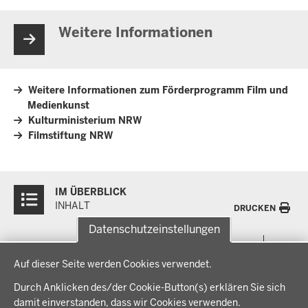
Weitere Informationen
Weitere Informationen zum Förderprogramm Film und
Medienkunst
Kulturministerium NRW
Filmstiftung NRW
Überblick:
IM ÜBERBLICK
Inhalte
INHALT
DRUCKEN
Datenschutzeinstellungen
Menü
THEMEN
Datenschutzeinstellungen
in
Auf dieser Seite werden Cookies verwendet.
der
Arbeitsschutz, Ordnung und Sicherheit
IM FOKUS
Fußzeile
Durch Anklicken des/der Cookie-Button(s) erklären Sie sich
Bauen, Planen und Verkehr
damit einverstanden, dass wir Cookies verwenden.