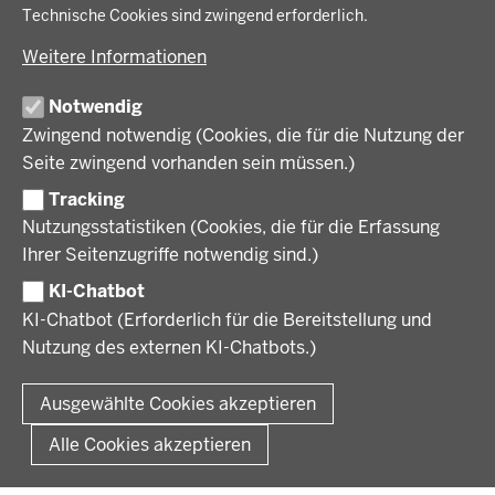
Bildung, Schule und Sport
Energiewende AG
Technische Cookies sind zwingend erforderlich.
BEZIRKSREGIERUNG
Gesundheit und Soziales
Energiewende in der Region
Weitere Informationen
Regionalplanung und Regionalrat
Zusammenarbeit mit den Niederlanden
Bezirksregierung Münster
FÖRDERPORTAL
Umwelt und Natur
Regierungsbezirk Münster
Notwendig
Wirtschaft, Kultur und Kommunales
Geschichte und Gegenwart
Zwingend notwendig (Cookies, die für die Nutzung der
Förderlotsinnen und Förderlotsen
KARRIERE UND AUSBILDUNG
Behördenleitung
Seite zwingend vorhanden sein müssen.)
Organisation
Tracking
Stellenangebote
VERFAHREN UND BEKANNTMACHUNGEN
Nutzungsstatistiken (Cookies, die für die Erfassung
Ausbildung
Ihrer Seitenzugriffe notwendig sind.)
Volljurist:in
Amtsblatt
PRESSE
Praktikum
KI-Chatbot
Verfahrensübersichten
Stellenangebote im Schulbereich
KI-Chatbot (Erforderlich für die Bereitstellung und
Pressemitteilungen
Nutzung des externen KI-Chatbots.)
Podcast
© 2026 Bezirksregierung Münster
Fußzeile
Impressum
Datenschutz
Rechtliche Hinweise
Kontakt
Ausgewählte Cookies akzeptieren
Kurzlink zu dieser Seite
Alle Cookies akzeptieren