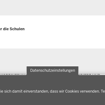
r die Schulen
Datenschutzeinstellungen
RKSREGIERUNG
FÖRDERPORTAL
KARRIERE UND
Förderlotsinnen und
AUSBILDUNG
rksregierung Münster
Förderlotsen
erungsbezirk
Stellenangebote
ie sich damit einverstanden, dass wir Cookies verwenden. Te
ter
Ausbildung
hichte und
Volljurist:in
nwart