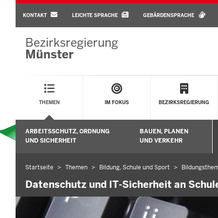
BARRIEREARME
SPRACHEN
KONTAKT
LEICHTE SPRACHE
GEBÄRDENSPRACHE
Bezirksregierung
Münster
Main
Menu
THEMEN
IM FOKUS
BEZIRKSREGIERUNG
Sekundärmenü
ARBEITSSCHUTZ, ORDNUNG
BAUEN, PLANEN
Untermenü öffnen
UND SICHERHEIT
UND VERKEHR
Startseite
Themen
Bildung, Schule und Sport
Bildungsthem
Sie
befinden
Datenschutz und IT-Sicherheit an Schul
sich
hier