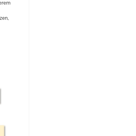
herem
zen,