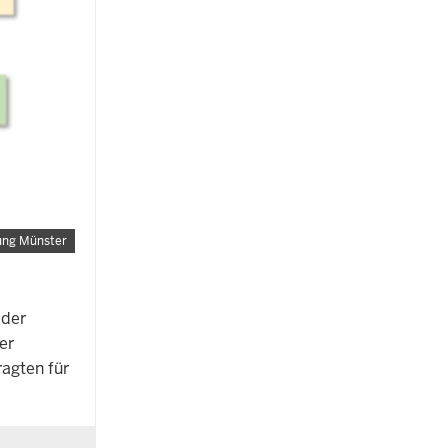
ung Münster
 der
er
agten für