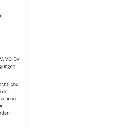
pe
RW, VO-DV
ligungen
echtliche
i der
 und in
on
erden