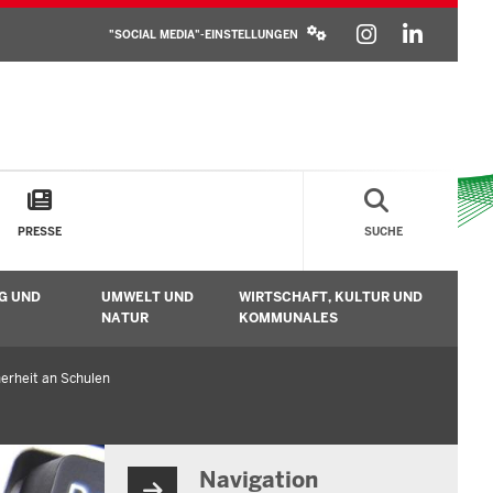
SOCIAL
INSTAGR
LINKE
MEDIA
"SOCIAL MEDIA"-EINSTELLUNGEN
SETTINGS
BLOCK
PRESSE
SUCHE
G UND
UMWELT UND
WIRTSCHAFT, KULTUR UND
n
Untermenü öffnen
Untermenü öffnen
Unt
NATUR
KOMMUNALES
erheit an Schulen
Navigation