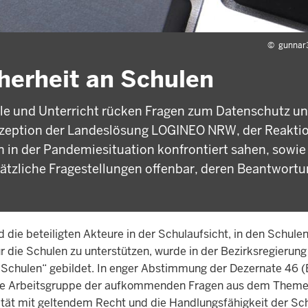
©
gunnar
herheit an Schulen
le und Unterricht rücken Fragen zum Datenschutz un
nzeption der Landeslösung LOGINEO NRW, der Reakti
n in der Pandemiesituation konfrontiert sahen, sowi
zliche Fragestellungen offenbar, deren Beantwortu
ie beteiligten Akteure in der Schulaufsicht, in den Schule
r die Schulen zu unterstützen, wurde in der Bezirksregierun
 Schulen“ gebildet. In enger Abstimmung der Dezernate 46 (B
h die Arbeitsgruppe der aufkommenden Fragen aus dem Theme
ität mit geltendem Recht und die Handlungsfähigkeit der Sc