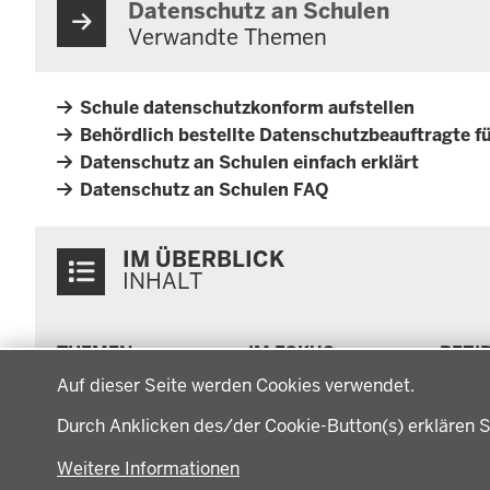
Datenschutz an Schulen
Verwandte Themen
Schule datenschutzkonform aufstellen
Behördlich bestellte Datenschutzbeauftragte fü
Datenschutz an Schulen einfach erklärt
Datenschutz an Schulen FAQ
Überblick:
IM ÜBERBLICK
Inhalte
INHALT
Menü
THEMEN
IM FOKUS
BEZI
in
Datenschutzeinstellungen
Arbeitsschutz, Ordnung
Energiewende AG
Bezi
der
Auf dieser Seite werden Cookies verwendet.
und Sicherheit
Energiewende in der
Regi
Fußzeile
Bauen, Planen und
Durch Anklicken des/der Cookie-Button(s) erklären S
Region
Müns
Verkehr
Zusammenarbeit mit
Gesc
Bildung, Schule und
Weitere Informationen
den Niederlanden
Gege
Sport