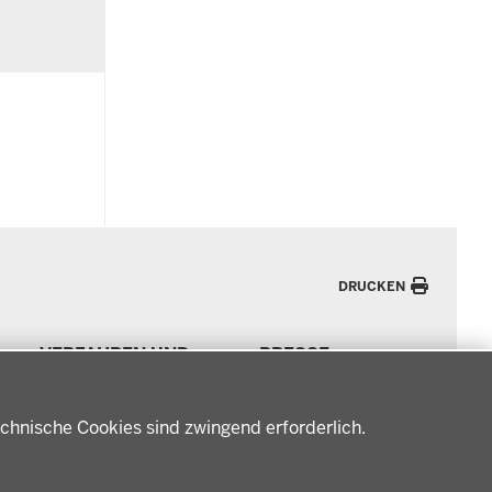
DRUCKEN
VERFAHREN UND
PRESSE
BEKANNTMACHUNGEN
Pressemitteilungen
Amtsblatt
Podcast
chnische Cookies sind zwingend erforderlich.
Verfahrensübersichten