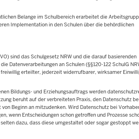
htlichen Belange im Schulbereich erarbeitet die Arbeitsgrup
eren Implementation in den Schulen über die behördlichen
VO) sind das Schulgesetz NRW und die darauf basierenden
ür die Datenverarbeitungen an Schulen (§§120-122 SchulG N
eiwillig erteilter, jederzeit widerrufbarer, wirksamer Einwil
genen Bildungs- und Erziehungsauftrags werden datenschutzr
zung beruht auf der verbreiteten Praxis, den Datenschutz be
 von Beginn an mitzudenken. Wird Datenschutz bei Vorhaben
ogen, wenn Entscheidungen schon getroffen und Prozesse sch
ht selten dazu, dass diese umgestaltet oder sogar gestoppt w