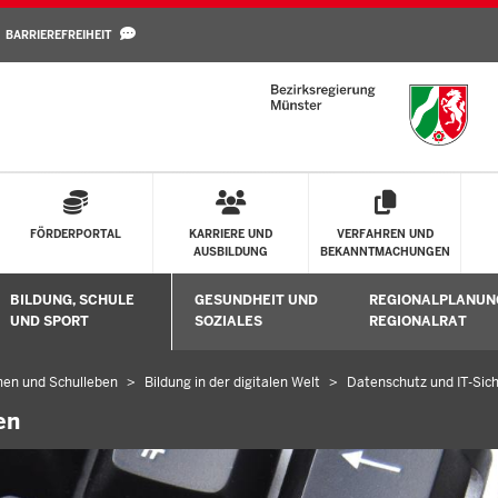
Direkt zum Inhalt
BARRIEREFREIHEIT
FÖRDERPORTAL
KARRIERE UND
VERFAHREN UND
AUSBILDUNG
BEKANNTMACHUNGEN
BILDUNG, SCHULE
GESUNDHEIT UND
REGIONALPLANUN
Untermenü öffnen
Untermenü öffnen
Untermenü öffne
UND SPORT
SOZIALES
REGIONALRAT
en und Schulleben
Bildung in der digitalen Welt
Datenschutz und IT-Sich
en