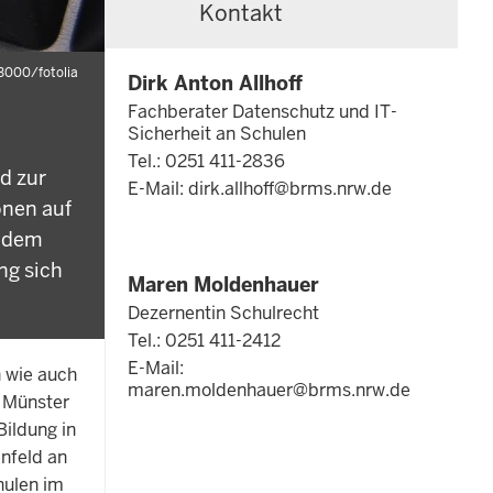
Kontakt
3000/fotolia
Dirk Anton Allhoff
Fachberater Datenschutz und IT-
Sicherheit an Schulen
Tel.: 0251 411-2836
d zur
E-Mail:
dirk.allhoff@brms.nrw.de
onen auf
e dem
ng sich
Maren Moldenhauer
Dezernentin Schulrecht
Tel.: 0251 411-2412
E-Mail:
n wie auch
maren.moldenhauer@brms.nrw.de
g Münster
ildung in
nfeld an
hulen im