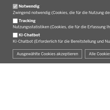
Behö
Gesundheit und Soziales
Notwendig
Orga
Regionalplanung und
Zwingend notwendig (Cookies, die für die Nutzung de
Regionalrat
Umwelt und Natur
Tracking
Wirtschaft, Kultur und
Nutzungsstatistiken (Cookies, die für die Erfassung Ih
Kommunales
KI-Chatbot
KI-Chatbot (Erforderlich für die Bereitstellung und N
© 2026 Bezirksregierung Münster
Ausgewählte Cookies akzeptieren
Alle Cookie