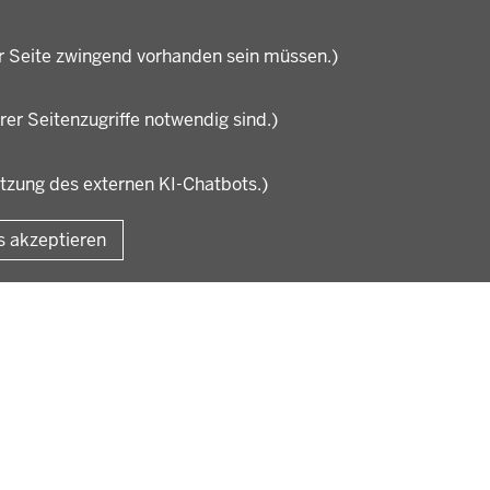
Praktikum
rdenleitung
Stellenangebote im
nisation
Schulbereich
r Seite zwingend vorhanden sein müssen.)
rer Seitenzugriffe notwendig sind.)
utzung des externen KI-Chatbots.)
Fußzeile
Impressum
Datensc
s akzeptieren