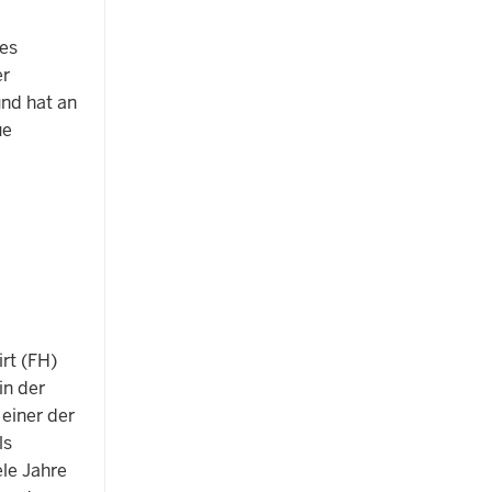
es
er
nd hat an
ue
rt (FH)
in der
einer der
ls
ele Jahre