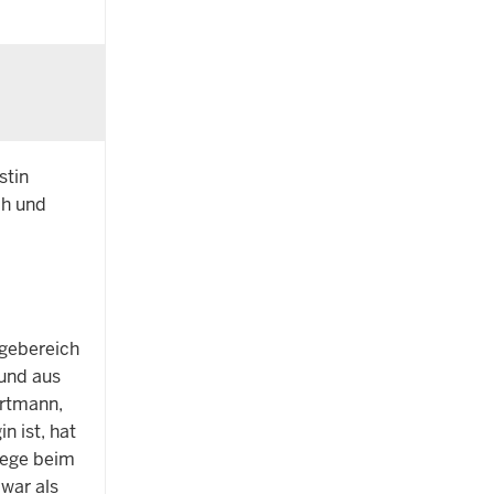
stin
ch und
gebereich
 und aus
Ortmann,
n ist, hat
lege beim
war als