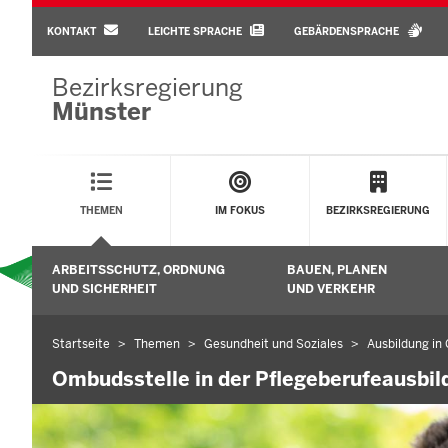
BARRIEREARME
SPRACHEN
KONTAKT
LEICHTE SPRACHE
GEBÄRDENSPRACHE
Bezirksregierung
Münster
Main
Menu
THEMEN
IM FOKUS
BEZIRKSREGIERUNG
Sekundärmenü
ARBEITSSCHUTZ, ORDNUNG
BAUEN, PLANEN
Untermenü öffnen
UND SICHERHEIT
UND VERKEHR
Startseite
Themen
Gesundheit und Soziales
Ausbildung in
Sie
befinden
Ombudsstelle in der Pflegeberufeausbil
sich
hier