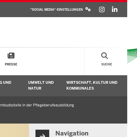
SOCIAL
INSTAGR
LINKE
MEDIA
"SOCIAL MEDIA"-EINSTELLUNGEN
SETTINGS
BLOCK
PRESSE
SUCHE
G UND
UMWELT UND
WIRTSCHAFT, KULTUR UND
n
Untermenü öffnen
Untermenü öffnen
Unt
NATUR
KOMMUNALES
mbudsstelle in der Pflegeberufeausbildung
Navigation