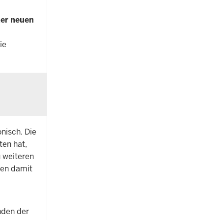
der neuen
ie
nisch. Die
ten hat,
 weiteren
nden damit
nden der