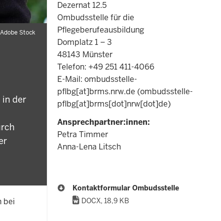
Dezernat 12.5
Ombudsstelle für die
Pflegeberufeausbildung
/Adobe Stock
Domplatz 1 – 3
48143 Münster
Telefon: +49 251 411-4066
E-Mail:
ombudsstelle-
pflbg
[at]
brms.nrw.de
(ombudsstelle-
 in der
pflbg[at]brms[dot]nrw[dot]de)
Ansprechpartner:innen:
urch
Petra Timmer
er
Anna-Lena Litsch
Kontaktformular Ombudsstelle
 bei
DOCX, 18,9 KB