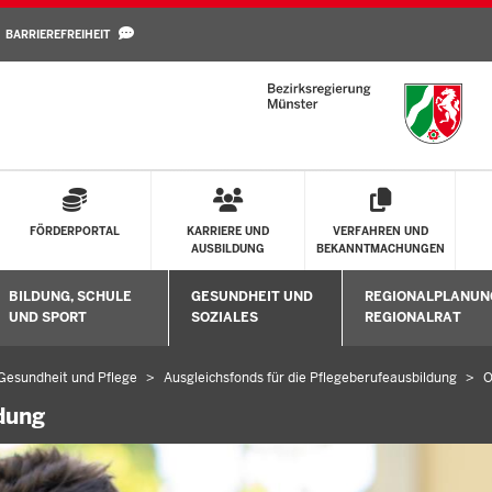
Direkt zum Inhalt
BARRIEREFREIHEIT
FÖRDERPORTAL
KARRIERE UND
VERFAHREN UND
AUSBILDUNG
BEKANNTMACHUNGEN
BILDUNG, SCHULE
GESUNDHEIT UND
REGIONALPLANUN
Untermenü öffnen
Untermenü öffnen
Untermenü öffne
UND SPORT
SOZIALES
REGIONALRAT
 Gesundheit und Pflege
Ausgleichsfonds für die Pflegeberufeausbildung
O
dung