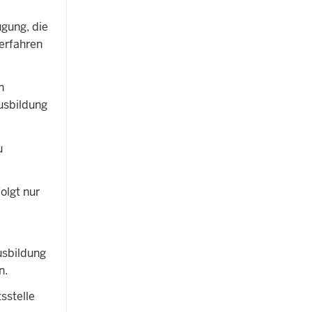
gung, die
erfahren
n
Ausbildung
u
olgt nur
usbildung
n.
sstelle