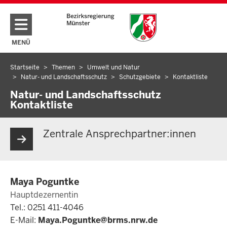
Direkt zum Inhalt
MENÜ
NAVIGATION AKTIVIEREN/DEAKTIVIEREN: HAUPTMENÜ
Startseite
Themen
Umwelt und Natur
Sie
Natur- und Landschaftsschutz
Schutzgebiete
Kontaktliste
befinden
Natur- und Landschaftsschutz
sich
Kontaktliste
hier
Zentrale Ansprechpartner:innen
Maya Poguntke
Hauptdezernentin
Tel.: 0251 411-4046
E-Mail:
Maya.Poguntke@brms.nrw.de