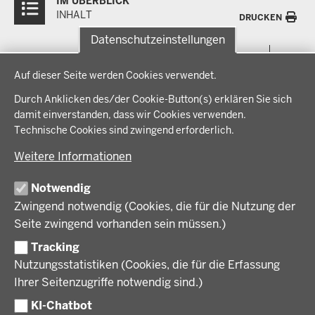
IM ÜBERBLICK
Inhalte
INHALT
DRUCKEN
Datenschutzeinstellungen
Menü
THEMEN
Datenschutzeinstellungen
in
Auf dieser Seite werden Cookies verwendet.
der
Arbeitsschutz, Ordnung und Sicherheit
IM FOKUS
Fußzeile
Durch Anklicken des/der Cookie-Button(s) erklären Sie sich
Bauen, Planen und Verkehr
damit einverstanden, dass wir Cookies verwenden.
Bildung, Schule und Sport
Energiewende AG
Technische Cookies sind zwingend erforderlich.
BEZIRKSREGIERUNG
Gesundheit und Soziales
Energiewende in der Region
Weitere Informationen
Regionalplanung und Regionalrat
Zusammenarbeit mit den Niederlanden
Bezirksregierung Münster
FÖRDERPORTAL
Umwelt und Natur
Regierungsbezirk Münster
Notwendig
Wirtschaft, Kultur und Kommunales
Geschichte und Gegenwart
Zwingend notwendig (Cookies, die für die Nutzung der
Förderlotsinnen und Förderlotsen
KARRIERE UND AUSBILDUNG
Behördenleitung
Seite zwingend vorhanden sein müssen.)
Organisation
Tracking
Stellenangebote
VERFAHREN UND BEKANNTMACHUNGEN
Nutzungsstatistiken (Cookies, die für die Erfassung
Ausbildung
Ihrer Seitenzugriffe notwendig sind.)
Volljurist:in
Amtsblatt
PRESSE
Praktikum
KI-Chatbot
Verfahrensübersichten